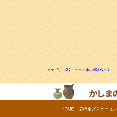
カテゴリ：
埋文ニュース
-
市内遺跡めぐり
HOME
｜
鹿嶋市どきどきセン