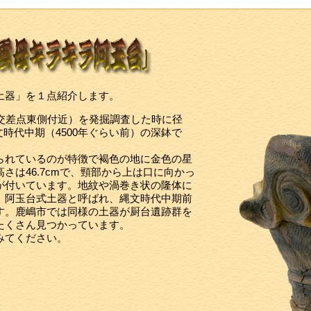
土器」を１点紹介します。
交差点東側付近）を発掘調査した時に径
文時代中期（4500年ぐらい前）の深鉢で
られているのが特徴で褐色の地に金色の星
さは46.7cmで、頸部から上は口に向かっ
が付いています。地紋や渦巻き状の隆体に
。阿玉台式土器と呼ばれ、縄文時代中期前
す。鹿嶋市では同様の土器が厨台遺跡群を
たくさん見つかっています。
みてください。