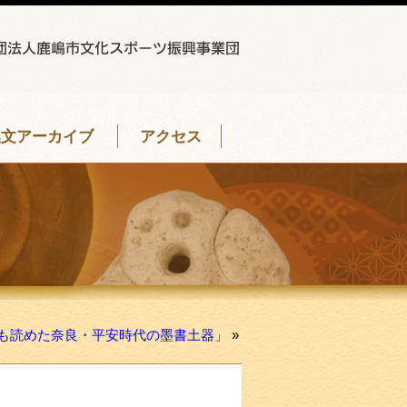
埋文アーカイブ
アクセス
も読めた奈良・平安時代の墨書土器」
»