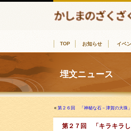
TOP
お知らせ
イベ
埋文ニュース
«
第２６回 「神秘な石－津賀の大珠
第２７回 「キラキラし