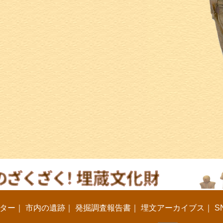
ター
｜
市内の遺跡
｜
発掘調査報告書
｜
埋文アーカイブス
｜
S