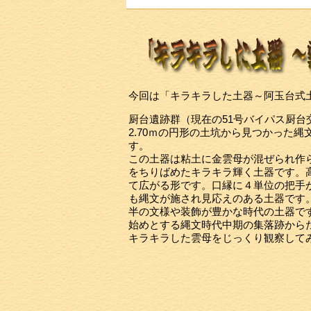
今回は「キラキラした土器～阿
玉台式
厨台遺跡群（現在の51号バイパス厨台
2.70ｍの円形の土坑から見つかった縄
す。
この土器は粘土に金雲母が混ぜられ作
をちりばめたキラキラ輝く土器です。高
て広がる形です。口縁に４単位の把手
も縄文が施され見応えのある土器です
半の文様や装飾が豊かな時代の土器で
始めとする縄文時代中期の集落跡から
キラキラした雲母をじっくり観察して