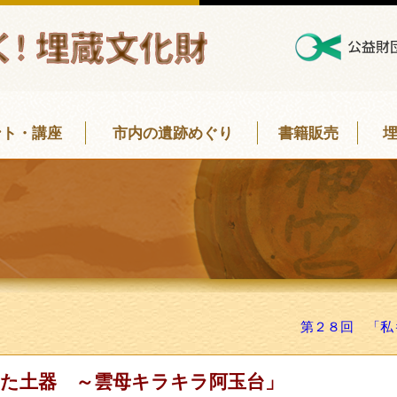
ント・講座
市内の遺跡めぐり
書籍販売
」
第２８回 「私
た土器 ～雲母キラキラ阿玉台」