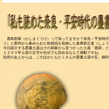
鹿島郡家（かしまぐうけ）って知ってますか？奈良～平安時代
う）と郡内から集められた租税稲を収納した倉庫群正倉（しょう
今日紹介する墨書土器はその厨家から見つかった土器「鹿厨」と
１２００年も前の文字が自分でも読めるなんて感動ですね。
役所のあとからは、このほかにもたくさんの墨書土器や瓦、銅印