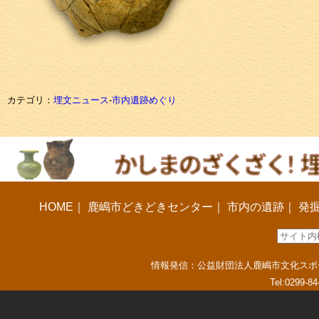
カテゴリ：
埋文ニュース
-
市内遺跡めぐり
HOME
｜
鹿嶋市どきどきセンター
｜
市内の遺跡
｜
発
情報発信：公益財団法人鹿嶋市文化スポーツ振
Tel:0299-8