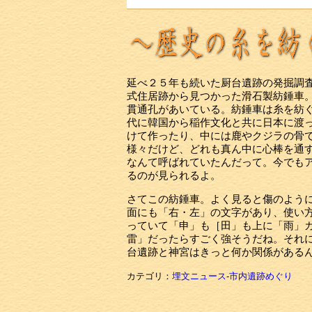
延べ２５年も続いた厨台遺跡の発掘調
式住居跡から見つかった滑石製紡錘車
貫通孔があいている。紡錘車は糸を紡
代に韓国から稲作文化と共に日本に渡
けて作ったり、中には鹿やクジラの骨
様々だけど、どれも真ん中に心棒を通
なんて呼ばれていたんだって。今でも
るのが見られるよ。
さてこの紡錘車。よく見ると傷のよう
面にも「右・左」の文字があり、使い
っていて「申」も［田」も上に「雨」
雷」だったらすごく強そうだね。それ
台遺跡と神宮はきっと何か関係がある
カテゴリ：
埋文ニュース
-
市内遺跡めぐり