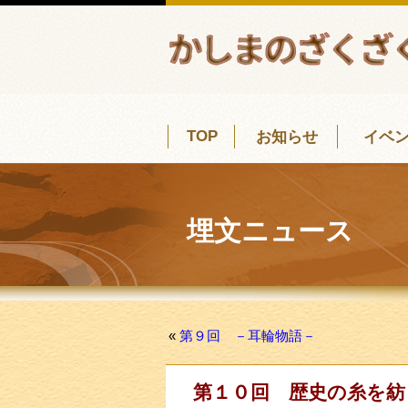
TOP
お知らせ
イベ
埋文ニュース
«
第９回 －耳輪物語－
第１０回 歴史の糸を紡