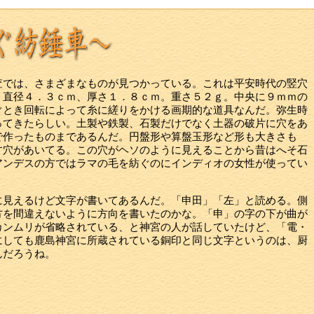
査では、さまざまなものが見つかっている。これは平安時代の竪穴
。直径４．３ｃｍ、厚さ１．８ｃｍ。重さ５２ｇ。中央に９ｍｍの
ぐとき回転によって糸に縒りをかける画期的な道具なんだ。弥生時
ってきたらしい。土製や鉄製、石製だけでなく土器の破片に穴をあ
で作ったものまであるんだ。円盤形や算盤玉形など形も大きさも
す穴があいてる。この穴がヘソのように見えることから昔はへそ石
アンデスの方ではラマの毛を紡ぐのにインディオの女性が使ってい
に見えるけど文字が書いてあるんだ。「申田」「左」と読める。側
方を間違えないように方向を書いたのかな。「申」の字の下が曲が
カンムリが省略されている、と神宮の人が話していたけど、「電・
にしても鹿島神宮に所蔵されている銅印と同じ文字というのは、厨
んだろうね。