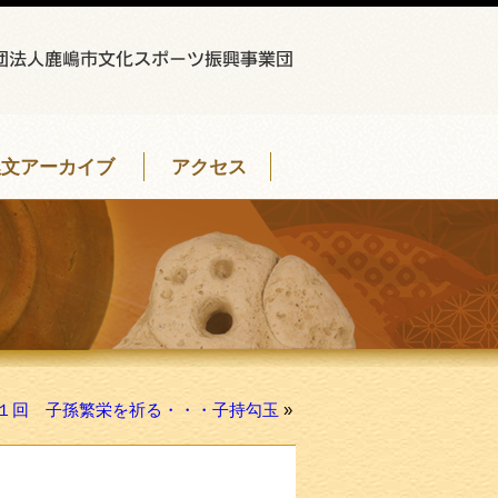
埋文アーカイブ
アクセス
１回 子孫繁栄を祈る・・・子持勾玉
»