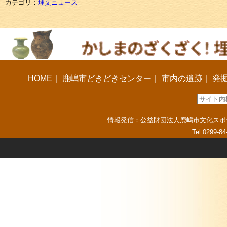
カテゴリ：
埋文ニュース
HOME
｜
鹿嶋市どきどきセンター
｜
市内の遺跡
｜
発
情報発信：公益財団法人鹿嶋市文化スポーツ振
Tel:0299-8