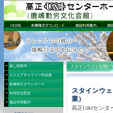
催し物案内
スタインウェイを弾い
スクエアギャラリー作品展
各種様式ダウンロード
スタインウェ
利用状況照会
業）
施設利用案内
高正U&Iセン