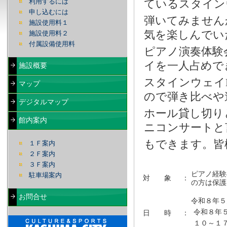
ているスタイン
利用するには
申し込むには
弾いてみません
施設使用料１
気を楽しんでい
施設使用料２
付属設備使用料
ピアノ演奏体験
イを一人占めで
施設概要
スタインウェイD
マップ
ので弾き比べや
デジタルマップ
ホール貸し切り
館内案内
ニコンサートと
もできます。皆
１Ｆ案内
２Ｆ案内
３Ｆ案内
ピアノ経験
駐車場案内
対 象
：
の方は保護
お問合せ
令和８年５
令和８年
日 時
：
１０～１