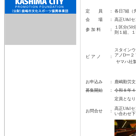
定 員
：
各日7組（
会 場
：
高正U&I
１区分(5
参 加 料
：
則１組、１
スタインウ
アノDー２
ピ ア ノ
：
ヤマハ社
お申込み
：
鹿嶋勤労文化
募集開始
：
令和８年４
定員となり
高正U&I
お問合せ
：
い合わせ下